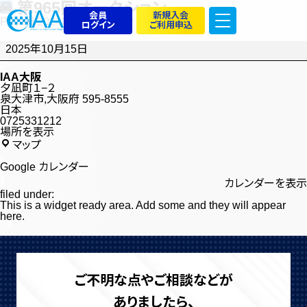
第965回オークション
会員
新規入会
Posted
2024年12月13日
by
admin_iaatest
ログイン
ご利用申込
第
965
2025年10月15日
回
オ
ー
IAA大阪
ク
夕凪町１−２
シ
泉大津市
,
大阪府
595-8555
ョ
日本
ン
0725331212
場所を表示
IAA
マップ
大
阪
Google カレンダー
カレンダーを表示
filed under:
This is a widget ready area. Add some and they will appear
here.
ご不明な点やご相談などが
ありましたら、