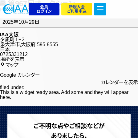
第967回オークション
会員
新規入会
Posted
2024年12月13日
by
admin_iaatest
ログイン
ご利用申込
第
967
2025年10月29日
回
オ
ー
IAA大阪
ク
夕凪町１−２
シ
泉大津市
,
大阪府
595-8555
ョ
日本
ン
0725331212
場所を表示
IAA
マップ
大
阪
Google カレンダー
カレンダーを表示
filed under:
This is a widget ready area. Add some and they will appear
here.
ご不明な点やご相談などが
ありましたら、