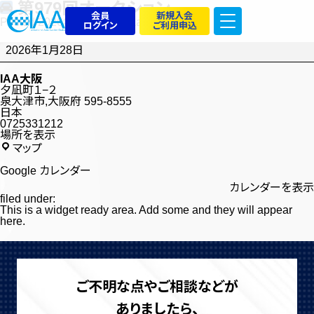
第979回オークション
会員
新規入会
Posted
2026年1月6日
by
iaa@dmin
ログイン
ご利用申込
第
979
2026年1月28日
回
オ
ー
IAA大阪
ク
夕凪町１−２
シ
泉大津市
,
大阪府
595-8555
ョ
日本
ン
0725331212
場所を表示
IAA
マップ
大
阪
Google カレンダー
カレンダーを表示
filed under:
This is a widget ready area. Add some and they will appear
here.
ご不明な点やご相談などが
ありましたら、